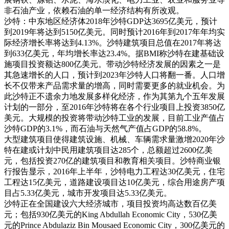
非石油产业，依赖石油的单一经济结构有所改观。
沙特：中东地区经济体2018年沙特GDP达3695亿美元，预计
到2019年将达到5150亿美元。同时预计2016年到2017年年均实
际经济增长率将达到4.13%。沙特建筑项目总值在2017年将达
到633亿美元，年均增长率达23.4%。据BMI称沙特在建基础设
施项目投资额达800亿美元。带动沙特经济发展的因素之一是
其急速增长的人口，预计到2023年沙特人口将翻一番。人口增
长不仅带来产品需求量的增高，同时需要更多的就业机会。为
此沙特正不遗余力地发展多样化经济，作为其第九个五年发展
计划的一部分，至2016年沙特将在各个行业项目上投资3850亿
美元。大规模的投资将带动沙特工业的发展，目前工业产值占
沙特GDP的3.1%，而石油与天然气产值占GDP的58.8%。
大型建筑项目使得建筑设施、机械、车辆需求量激增2020年沙
特在建或计划中民用建筑项目达285个，总额超过2600亿美
元，包括投资270亿的建筑项目和教育相关项目。沙特商业银
行报告显示，2016年上半年，沙特电力工程达30亿美元，住宅
工程达15亿美元，道路建设项目达10亿美元，综合用途房产项
目占5.33亿美元，城市开发项目达5.33亿美元。
沙特正在全国建设六大经济城市，项目投资均高达数百亿美
元；包括930亿美元的King Abdullah Eco
nomic City，530亿美
元的Prince Abdulaziz Bin Mousaed Eco
nomic City，300亿美元的