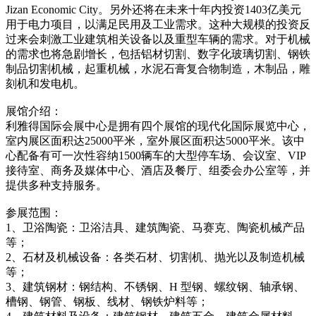
Jizan Eco
nomic City。另外还将在未来十年内投资1403亿美元
用于电力项目，以满足民用及工业需求。这种大规模的投资反
过来会刺激工业建筑相关设备以及重型车辆的需求。对于机械
的需求也将急剧增长，包括铝材切割、数字化玻璃切割、钢铁
制品切割机械，起重机械，水泥石膏复合物制造，木制品，雕
刻机和发电机。
展馆介绍：
利雅得国际会展中心是拥有四个展馆的现代化国际展览中心，
室内展区面积达25000平米，室外展区面积达5000平米。该中
心配备有可一次性容纳1500辆车的大型停车场、会议室、VIP
接待室、商务及媒体中心、酒店及餐厅、组委会办公室等，并
提供多种支持服务。
参展范围：
1、卫浴陶瓷：卫浴洁具、建筑陶瓷、马赛克、陶瓷机械产品
等；
2、石材及机械设备：各类石材、切割机、抛光以及制造机械
等；
3、建筑钢材：钢结构、不锈钢、H 型钢、螺纹钢、轴承钢、
槽钢、钢管、钢板、线材、钢铁炉料等；